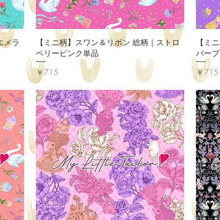
クイックビュー
エメラ
【ミニ柄】スワン＆リボン 総柄｜ストロ
【ミニ
ベリーピンク単品
パープ
価格
価格
￥715
￥715