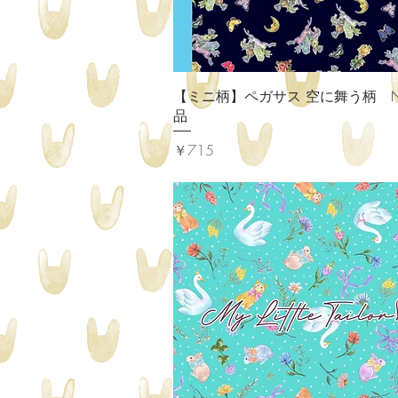
クイックビュー
【ミニ柄】ペガサス 空に舞う柄 N
品
価格
￥715