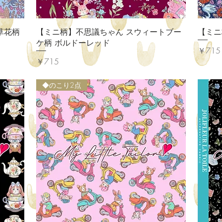
クイックビュー
草花柄
【ミニ柄】不思議ちゃん スウィートブー
【ミニ柄
ケ柄 ボルドーレッド
価格
￥715
価格
￥715
◆のこり2点