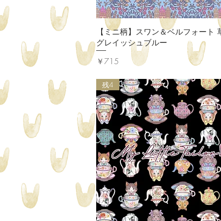
クイックビュー
【ミニ柄】スワン＆ベルフォート 
グレイッシュブルー
価格
￥715
残4