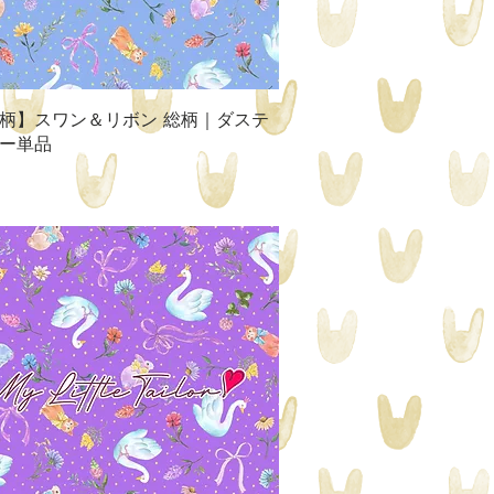
クイックビュー
柄】スワン＆リボン 総柄｜ダステ
ー単品