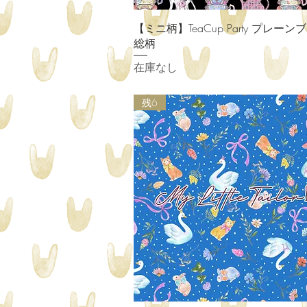
クイックビュー
【ミニ柄】TeaCup Party プレー
総柄
在庫なし
残6