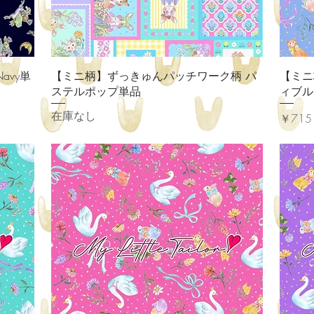
クイックビュー
avy単
【ミニ柄】ずっきゅんパッチワーク柄 パ
【ミニ
ステルポップ単品
ィブル
在庫なし
価格
￥715