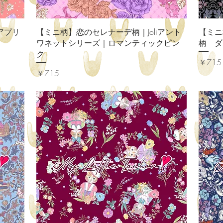
クイックビュー
アプリ
【ミニ柄】恋のセレナーデ柄｜Joliアント
【ミニ
ワネットシリーズ｜ロマンティックピン
柄 ダ
ク
価格
￥715
価格
￥715