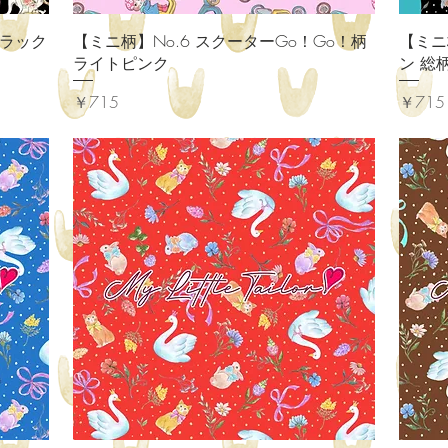
クイックビュー
ンブラック
【ミニ柄】No.6 スクーターGo！Go！柄
【ミニ
ライトピンク
ン 総
価格
価格
￥715
￥715