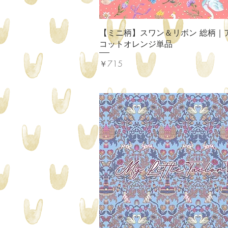
クイックビュー
【ミニ柄】スワン＆リボン 総柄｜
コットオレンジ単品
価格
￥715