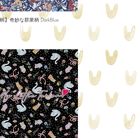
クイックビュー
】奇妙な群衆柄 DarkBlue