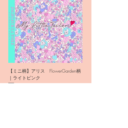
【ミニ柄】アリス FlowerGarden柄
｜ライトピンク
価格
￥715