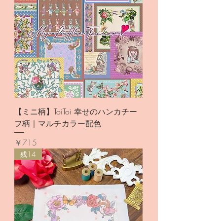
【ミニ柄】ToiToi 幸せのハンカチー
フ柄｜マルチカラー配色
価格
￥715
残14