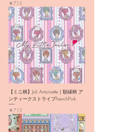
価格
￥715
【ミニ柄】Joli Antoinette｜額縁柄 ア
ンティークストライプFrenchPink
価格
￥715