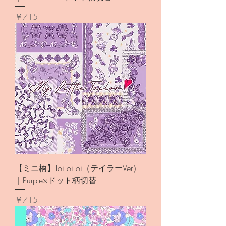
価格
￥715
【ミニ柄】ToiToiToi（テイラーVer）
｜Purple×ドット柄切替
価格
￥715