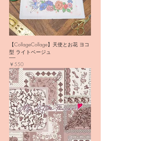
【CollageCollage】天使とお花 ヨコ
型 ライトベージュ
価格
￥550