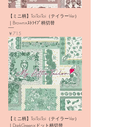
【ミニ柄】ToiToiToi（テイラーVer）
｜Brown×ｽﾄﾗｲﾌﾟ柄切替
価格
￥715
【ミニ柄】ToiToiToi（テイラーVer）
｜DarkGreen×ドット柄切替