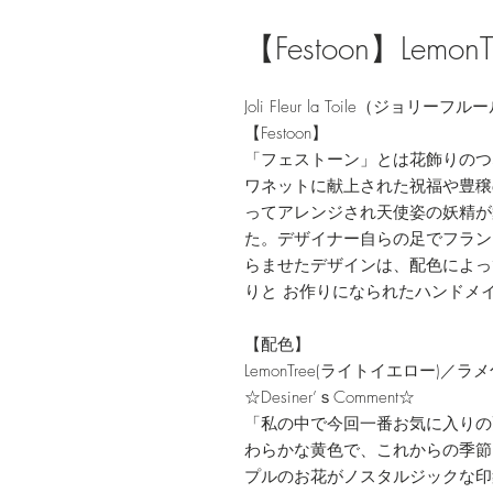
【Festoon】Lem
Joli Fleur la Toile（ジョリ
【Festoon】
「フェストーン」とは花飾りのつ
ワネットに献上された祝福や豊穣
ってアレンジされ天使姿の妖精が
た。デザイナー自らの足でフラン
らませたデザインは、配色によっ
りと お作りになられたハンドメ
【配色】
LemonTree(ライトイエロー)
☆Desiner’ｓComment☆
「私の中で今回一番お気に入りの
わらかな黄色で、これからの季節
プルのお花がノスタルジックな印