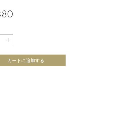
価
80
格
カートに追加する