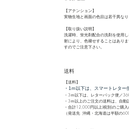
【アテンション】
実物生地と画面の色目は若干異なり
【取り扱い説明】
洗濯時、蛍光剤配合の洗剤を使用し
射により、色褪せすることはありま
すのでご注意下さい。
送料
【送料】
・1ｍ以下は、スマートレター便
・3ｍ以下は、レターパック便／36
・3ｍ以上のご注文の送料は、自動計
・合計12,000円以上(税別)のご
（発送先 沖縄・北海道は半額の60