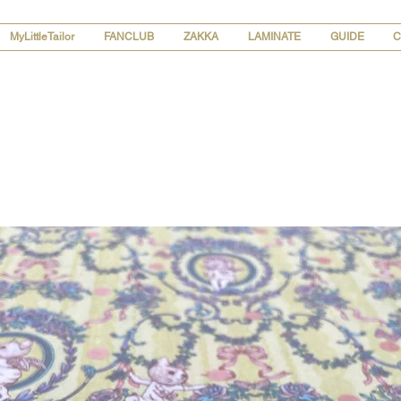
MyLittleTailor
FANCLUB
ZAKKA
LAMINATE
GUIDE
C