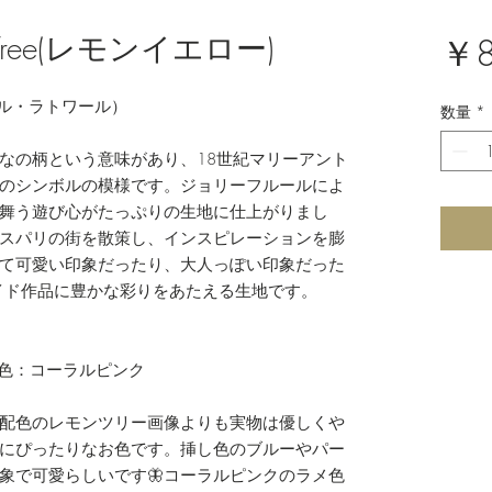
onTree(レモンイエロー)
￥8
ーフルール・ラトワール）
数量
*
なの柄という意味があり、18世紀マリーアント
のシンボルの模様です。ジョリーフルールによ
舞う遊び心がたっぷりの生地に仕上がりまし
スパリの街を散策し、インスピレーションを膨
て可愛い印象だったり、大人っぽい印象だった
イド作品に豊かな彩りをあたえる生地です。
／ラメ色：コーラルピンク
配色のレモンツリー画像よりも実物は優しくや
にぴったりなお色です。挿し色のブルーやパー
象で可愛らしいです🦋コーラルピンクのラメ色