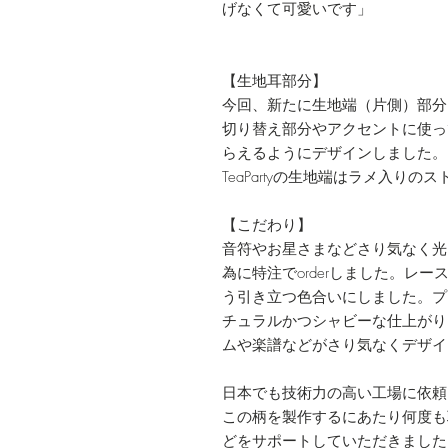
げなくて可愛いです」
【生地耳部分】
今回、新たに生地端（片側）部分
切り替え部分やアクセントに使っ
らえるようにデザインしました。
TeaPartyの生地端はラメ入りの
【こだわり】
音符やお星さまなどさり気なく光
為に特注でorderしました。レ
う引き立つ色合いにしました。プ
チュラルかつシャビーな仕上がり
ムや楽譜などがさり気なくデザイ
日本でも技術力の高い工場に依頼
この柄を製作するにあたり何度も
どをサポートしていただきました