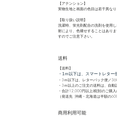
【アテンション】
実物生地と画面の色目は若干異なり
【取り扱い説明】
洗濯時、蛍光剤配合の洗剤を使用し
射により、色褪せすることはありま
すのでご注意下さい。
送料
【送料】
・1ｍ以下は、スマートレター便
・3ｍ以下は、レターパック便／36
・3ｍ以上のご注文の送料は、自動計
・合計12,000円以上(税別)のご
（発送先 沖縄・北海道は半額の60
商用利用可能