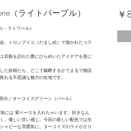
nemone（ライトパープル）
￥8
ーフルール・ラトワール）
会。トロンプイユ（だまし絵）で描かれたコラ
ユ宮殿を訪れた際にひらめいたアイデアを形に
した妖精たち、どこで裁断するかでまるで物語
変わる不思議な魅力の生地です。
ラメ部分／ターコイズグリーン（パール）
urの生地には 紫ベースを入れちゃいます、好きなん
く。優しい甘い感じ。今回の新しい配色では生
シャビーな雰囲気に。ターコイズのラメがさり