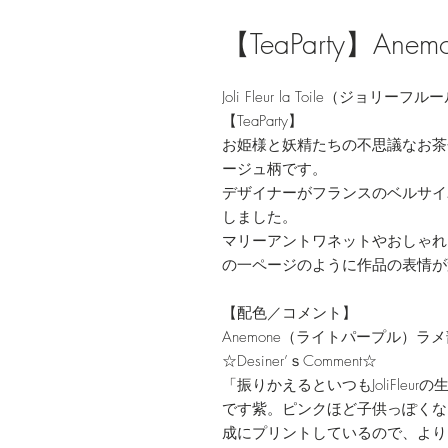
【TeaParty】A
Joli Fleur la Toile（ジョリ
【TeaParty】
お姫様と妖精たちの不思議なお茶
ージュ柄です。
デザイナーがフランスのベルサイ
しました。
マリーアントワネットやおしゃれ
の一ページのように作品の表情が
【配色／コメント】
Anemone（ライトパープル）
☆Desiner’ｓComment☆
「振りかえるといつもJoliFle
です紫。ピンクほど子供っぽくな
成にプリントしているので、より