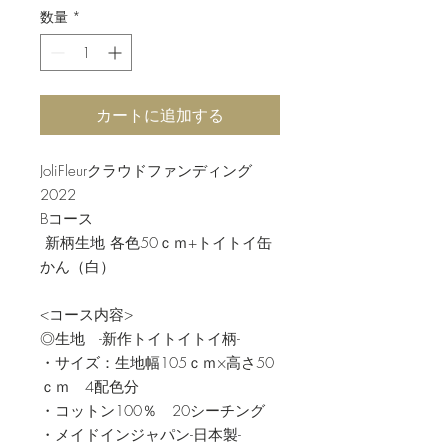
数量
*
カートに追加する
JoliFleurクラウドファンディング
2022
Bコース
新柄生地 各色50ｃｍ+トイトイ缶
かん（白）
<コース内容>
◎生地 -新作トイトイトイ柄-
・サイズ：生地幅105ｃｍ×高さ50
ｃｍ 4配色分
・コットン100％ 20シーチング
・メイドインジャパン-日本製-