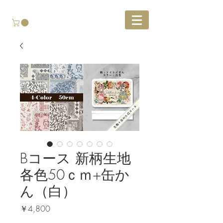
Bコース 新柄生地
各色50ｃｍ+缶か
ん（白）
価
￥4,800
格