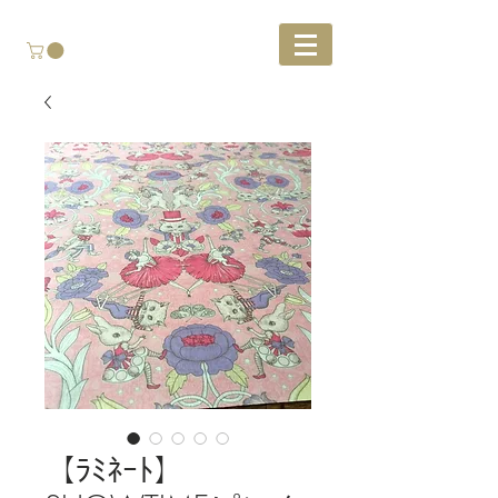
【ﾗﾐﾈｰﾄ】