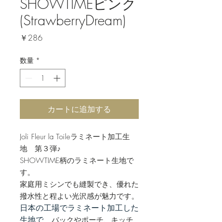
SHOWTIMEピンク
(StrawberryDream)
価
￥286
格
数量
*
カートに追加する
Joli Fleur la Toileラミネート加工生
地 第３弾♪
SHOWTIME柄のラミネート生地で
す。
家庭用ミシンでも縫製でき、優れた
撥水性と程よい光沢感が魅力です。
日本の工場でラミネート加工した
バックやポーチ、キッチ
生地で