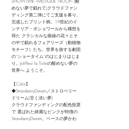
SHOWTIME ‐MISTIQUE TROOP‐ (醒
めない夢で戯れて)クラウドファン
ディング第二弾にてご支援を募り、
完成したプリント柄。19世紀のイ
ンテリア・ポショワールから構想を
得た クラシカルな曲線の花々とそ
の中で戯れるフェアリーズ（動植物
モチーフ）たち。世界を旅する劇団
の''ショータイム''のはじまりはじま
り。Jolifleur la Toileの醒めない夢の
世界へ ようこそ。
【Color】
◆StrawberryDream／ストロベリー
ドリーム(甘く淡い夢)
クラウドファンディングの配色投票
で 選ばれた綺麗なピンクが特徴の
StrawberryDream。ベースの夢かわ
いいピンク色と、ラズベリーやブル