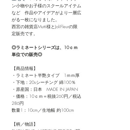
ン小物やお子様のスクールアイテム
など 作品やアイデアがより一層広
がる一枚になりました。
西宮の雑貨店Mutti様とJoliFleurの限
定販売です。
◎ラミネートシリーズは、10ｃｍ
単位での販売◎
【商品情報】
・ラミネート半艶タイプ 1ｍｍ厚
・下地：20sシーチング 綿100％
・原産国：日本 MADE IN JAPAN
・価格：10ｃｍ＝税抜260円／税込
286円
数量1：10cm／生地幅 約100cm
【柄／物語】