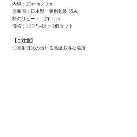
内容：20ｍｍ／5ｍ
原産国：日本製 個別包装 済み
柄のリピート：約20cm
価格：350円+税 × 2個セット
【ご注意】
〇直射日光の当たる高温多湿な場所
での長時間の保管は、避けてくださ
い。
〇残ったシールは袋に入れて保管
して下さい。
〇幼児乳児の手の届く所には所置
かないでください。
Top
© 2024 著作権保護の為、画像の無