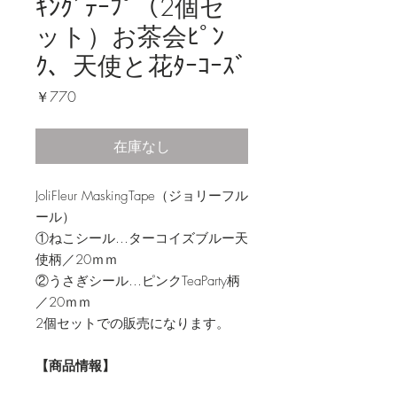
ｷﾝｸﾞﾃｰﾌﾟ（2個セ
ット）お茶会ﾋﾟﾝ
ｸ、天使と花ﾀｰｺｰｽﾞ
価
￥770
格
在庫なし
JoliFleur MaskingTape（ジョリーフル
ール）
①ねこシール…ターコイズブルー天
使柄／20ｍｍ
②うさぎシール…ピンクTeaParty柄
／20ｍｍ
2個セットでの販売になります。
【商品情報】