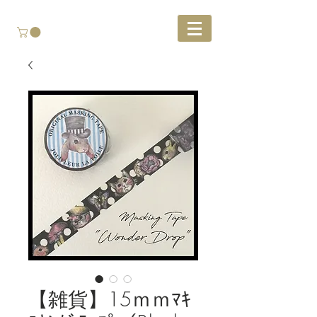
【雑貨】15ｍｍﾏｷ