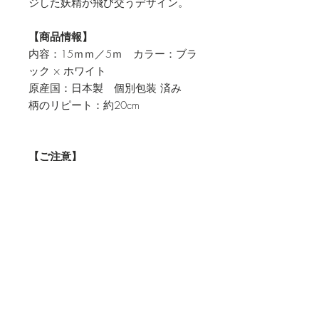
ジした妖精が飛び交うデザイン。
【商品情報】
内容：15ｍｍ／5ｍ カラー：ブラ
ック × ホワイト
原産国：日本製 個別包装 済み
柄のリピート：約20cm
【ご注意】
〇直射日光の当たる高温多湿な場所
での長時間の保管は、避けてくださ
い。
〇残ったシールは袋に入れて保管
して下さい。
〇幼児乳児の手の届く所には所置
かないでください。