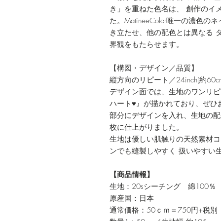
き」を重ねた色名は、 創作のイ
た。MatineeColor唯一の
き立たせ、他の配色とは異なる 
界観をもたらせます。
【構図・デザイン／品質】
縦方向のリピート／24inch(約60c
デザイン面では、生地のワンリピ
ハート♥』が描かれており、ぜひ
部分にデザインを入れ、生地の配
枚に仕上がりました。
生地は優しい肌触りの天然素材コ
ンでも縫製しやすく 扱いやすい
【商品情報】
生地：20sシーチング 綿100％
原産国：日本
通常価格：50ｃｍ＝750円+税別