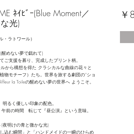
ﾈｲﾋﾞｰ(Blue Moment／
￥8
な光)
ーフルール・ラトワール）
OP‐ (醒めない夢で戯れて)
てご支援を募り、完成したプリント柄。
ールから構想を得た クラシカルな曲線の花々と
植物モチーフ）たち。世界を旅する劇団の''ショ
fleur la Toileの醒めない夢の世界へ ようこそ。
ーマに、明るく優しい印象の配色。
・朝・午前の時間 転じて『昼公演』という意味。
ント(夜明けの青と微かな光)
し込む瞬間」と「ハンドメイドの一瞬のひらめ