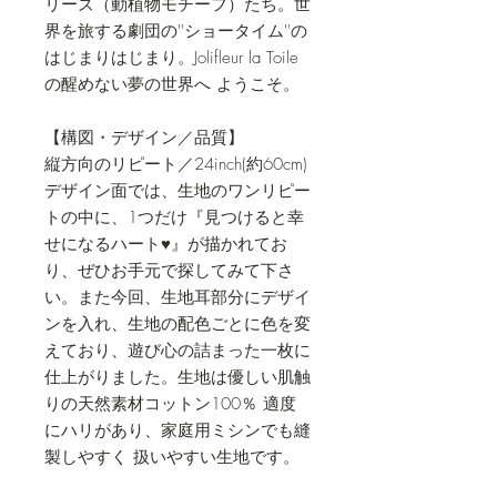
リーズ（動植物モチーフ）たち。世
界を旅する劇団の''ショータイム''の
はじまりはじまり。Jolifleur la Toile
の醒めない夢の世界へ ようこそ。
【構図・デザイン／品質】
縦方向のリピート／24inch(約60cm)
デザイン面では、生地のワンリピー
トの中に、1つだけ『見つけると幸
せになるハート♥』が描かれてお
り、ぜひお手元で探してみて下さ
い。また今回、生地耳部分にデザイ
ンを入れ、生地の配色ごとに色を変
えており、遊び心の詰まった一枚に
仕上がりました。生地は優しい肌触
りの天然素材コットン100％ 適度
にハリがあり、家庭用ミシンでも縫
製しやすく 扱いやすい生地です。