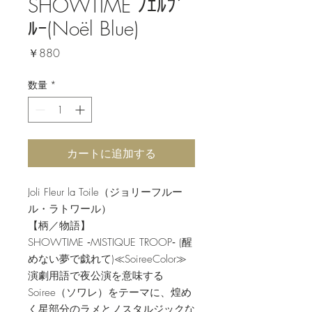
SHOWTIME ﾉｴﾙﾌﾞ
ﾙｰ(Noël Blue)
価
￥880
格
数量
*
カートに追加する
Joli Fleur la Toile（ジョリーフルー
ル・ラトワール）
【柄／物語】
SHOWTIME ‐MISTIQUE TROOP‐ (醒
めない夢で戯れて)≪SoireeColor≫
演劇用語で夜公演を意味する
Soiree（ソワレ）をテーマに、煌め
く星部分のラメとノスタルジックな