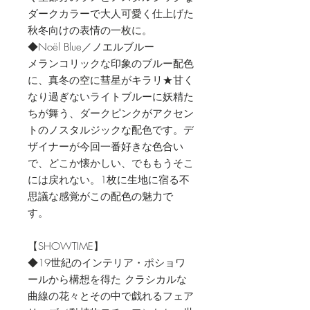
ダークカラーで大人可愛く仕上げた
秋冬向けの表情の一枚に。
◆Noël Blue／ノエルブルー
メランコリックな印象のブルー配色
に、真冬の空に彗星がキラリ★甘く
なり過ぎないライトブルーに妖精た
ちが舞う、ダークピンクがアクセン
トのノスタルジックな配色です。デ
ザイナーが今回一番好きな色合い
で、どこか懐かしい、でももうそこ
には戻れない。1枚に生地に宿る不
思議な感覚がこの配色の魅力で
す。
【SHOWTIME】
◆19世紀のインテリア・ポショワ
ールから構想を得た クラシカルな
曲線の花々とその中で戯れるフェア