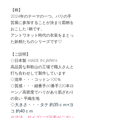
【柄】
2024年のテーマの一つ。パリの手
芸展に参加することが決まり図柄を
おこした1柄です。
アントワネット時代の衣装をまとっ
た妖精たちのシリーズです♡
【ご説明】
◇日本製 -MADE IN JAPAN-
高品質な和歌山の工場で職人さんと
打ち合わせして製作しています
◇混率・・・コットン100％
◇質感・・・細番手60番手220本ロ
ーン／高密度でハリがあり肌ざわり
の良い 平織生地
◇大きさ・・・タテ 約35ｃｍ×ヨ
コ 約40ｃｍ
※寸法、サイズには誤差がござい