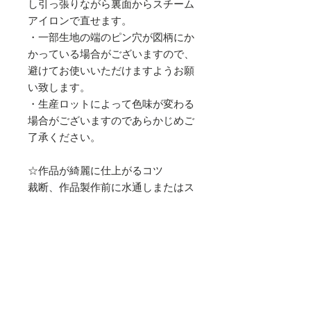
し引っ張りながら裏面からスチーム
アイロンで直せます。
・一部生地の端のピン穴が図柄にか
かっている場合がございますので、
避けてお使いいただけますようお願
い致します。
・生産ロットによって色味が変わる
場合がございますのであらかじめご
了承ください。
☆作品が綺麗に仕上がるコツ
裁断、作品製作前に水通しまたはス
チームアイロンで生地の目をつまら
せて作品作りをしていただきますと
その後の生地の縮みが少なく綺麗に
仕上がります。
※水通しとは、作品づくりを始める
前に生地を整える下準備の作業で、