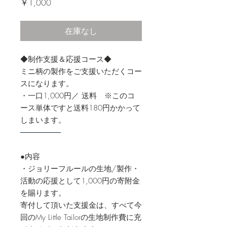
価
￥1,000
格
在庫なし
◆制作支援＆応援コース◆
ミニ柄の製作をご支援いただくコー
スになります。
・一口1,000円／ 送料 ※このコ
ース単体ですと送料180円かかって
しまいます。
―――――
●内容
・ジョリーフルールの生地/製作・
活動の応援として1,000円の寄附金
を賜ります。
寄付して頂いた支援金は、すべて今
回のMy Little Tailorの生地制作費に充