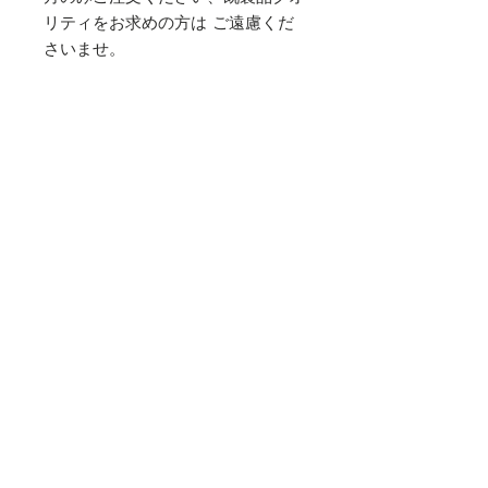
リティをお求めの方は ご遠慮くだ
さいませ。
【価格】
税込／3800円
【パターン】
自分の好みのシルエットにするた
め、型紙は全て調整したオリジナル
パターンを使用しています
商品情報
【ご注意】
送料
※検品を重ね、心を込めてつくってお
りますが ハンドメイド作品とご理解
【送料】
いただける方のみご注文ください、既
ご注文の送料は、自動計算されま
・
製品のクオリティをお求めの方は ご
Top
す。詳細はGUIDEページにて記載
遠慮くださいませ。