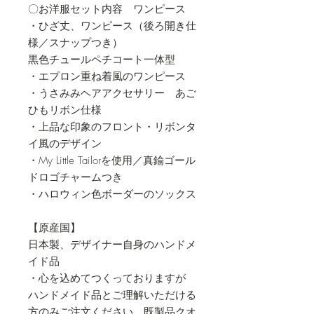
〇お洋服セット内容 ワンピース
・ひざ丈、ワンピース（後ろ開き仕
様／スナップつき）
黒色チュールペチコート一体型
・エプロン重ね着風のワンピース
・うさみみヘアアクセサリー あご
ひもリボン仕様
・上品な印象のフロント・リボンタ
イ風のデザイン
・My Little Tailorを使用／真鍮ゴール
ドロゴチャームつき
・ハロウィン色ボーダーのソックス
【原産国】
日本製、デザイナー自身のハンドメ
イド品
・心を込めてつくっておりますが
ハンドメイド品とご理解いただける
方のみご注文ください、既製品クオ