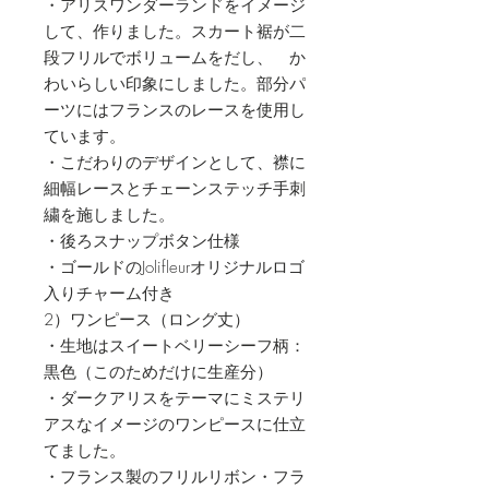
・アリスワンダーランドをイメージ
して、作りました。スカート裾が二
段フリルでボリュームをだし、 か
わいらしい印象にしました。部分パ
ーツにはフランスのレースを使用し
ています。
・こだわりのデザインとして、襟に
細幅レースとチェーンステッチ手刺
繍を施しました。
・後ろスナップボタン仕様
・ゴールドのJolifleurオリジナルロゴ
入りチャーム付き
2）ワンピース（ロング丈）
・生地はスイートベリーシーフ柄：
黒色（このためだけに生産分）
・ダークアリスをテーマにミステリ
アスなイメージのワンピースに仕立
てました。
・フランス製のフリルリボン・フラ