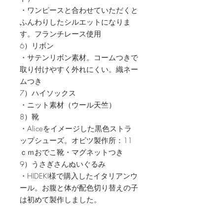
・ワンピースと合わせていただくと
ふんわりしたシルエットになりま
す。フランチレース使用
6）リボン
・サテンリボン素材。コームつきで
取り付けやすく外れにくい。織ネー
ムつき
7）ハイソックス
・ニット素材（ウール天竺）
8）靴
・Aliceをイメージした黒色ストラ
ップシューズ。オビツ製作所：11
ｃｍおでこ靴・マグネットつき
9）うさぎさんぬいぐるみ
・HIDEKI様で購入したイタリアンウ
ール。お腹と体が配色切り替えの子
は初めて製作しました。
・ゴールドのJolifleurオリジナルロゴ