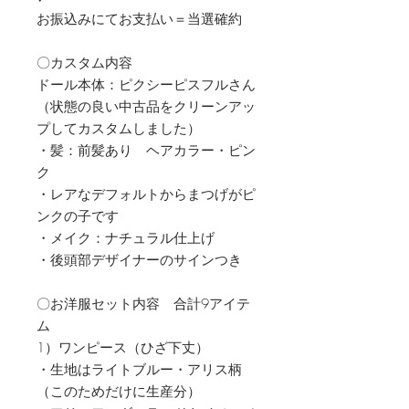
お振込みにてお支払い＝当選確約
〇カスタム内容
ドール本体：ピクシーピスフルさん
（状態の良い中古品をクリーンアッ
プしてカスタムしました）
・髪：前髪あり ヘアカラー・ピン
ク
・レアなデフォルトからまつげがピ
ンクの子です
・メイク：ナチュラル仕上げ
・後頭部デザイナーのサインつき
〇お洋服セット内容 合計9アイテ
ム
1）ワンピース（ひざ下丈）
・生地はライトブルー・アリス柄
（このためだけに生産分）