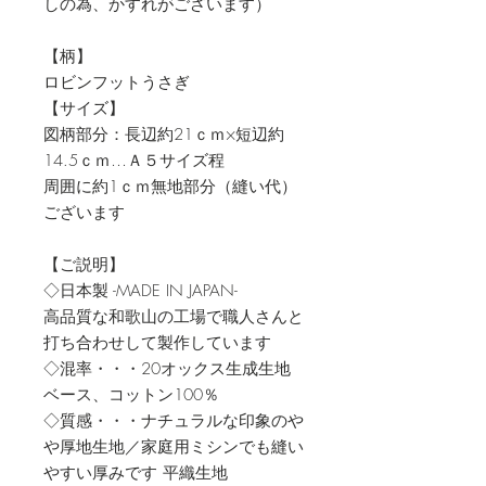
しの為、かすれがございます）
【柄】
ロビンフットうさぎ
【サイズ】
図柄部分：長辺約21ｃｍ×短辺約
14.5ｃｍ…Ａ５サイズ程
周囲に約1ｃｍ無地部分（縫い代）
ございます
【ご説明】
◇日本製 -MADE IN JAPAN-
高品質な和歌山の工場で職人さんと
打ち合わせして製作しています
◇混率・・・20オックス生成生地
ベース、コットン100％
◇質感・・・ナチュラルな印象のや
や厚地生地／家庭用ミシンでも縫い
やすい厚みです 平織生地