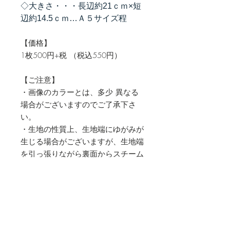
◇大きさ・・・長辺約21ｃｍ×短
辺約14.5ｃｍ…Ａ５サイズ程
【価格】
1枚500円+税 （税込550円）
【ご注意】
・画像のカラーとは、多少 異なる
場合がございますのでご了承下さ
い。
・生地の性質上、生地端にゆがみが
生じる場合がございますが、生地端
を引っ張りながら裏面からスチーム
アイロンで直せますのでご了承くだ
さい。
・十分に検品しておりますが、デジ
タルプリントの性質上 ホワイトス
ポット（1ｍｍ以下の色ヌケ）があ
る場合がございますのでご了承くだ