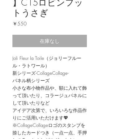
】C15ロビンフッ
トうさぎ
価
￥550
格
在庫なし
Joli Fleur la Toile（ジョリーフルー
ル・ラトワール）
新シリーズ-CollageCollage-
パネル柄シリーズ
小さな布小物作品や、額に入れて飾
って頂いたり、コラージュパネルに
して頂いたりなど
アイデア次第で、いろいろな作品作
りにご活用いただけます💖
※CollageCollageロゴのスタンプを
捺したカードつき（一点一点、手押