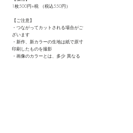
1枚500円+税 （税込550円）
【ご注意】
・つながってカットされる場合がご
ざいます
・新作、新カラーの生地は紙で原寸
印刷したものを撮影
・画像のカラーとは、多少 異なる
場合がございますのでご了承下さ
い。
・生地の性質上、生地端にゆがみが
生じる場合がございますが、生地端
を引っ張りながら裏面からスチーム
アイロンで地直ししてお使いくださ
い。
・十分に検品しておりますが、デジ
タルプリントの性質上 ホワイトス
ポット（1ｍｍ以下の色ヌケ）があ