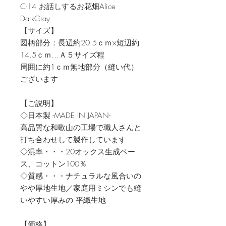
C-14 お話しするお花畑Alice
DarkGray
【サイズ】
図柄部分：長辺約20.5ｃｍ×短辺約
14.5ｃｍ…Ａ５サイズ程
周囲に約1ｃｍ無地部分（縫い代）
ございます
【ご説明】
◇日本製 -MADE IN JAPAN-
高品質な和歌山の工場で職人さんと
打ち合わせして製作しています
◇混率・・・20オックス生成ベー
ス、コットン100％
◇質感・・・ナチュラルな風合いの
やや厚地生地／家庭用ミシンでも縫
いやすい厚みの 平織生地
【価格】