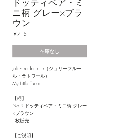
ドッティベア・ミ
ニ柄 グレー×ブラ
ウン
価
￥715
格
在庫なし
Joli Fleur la Toile（ジョリーフルー
ル・ラトワール）
My Little Tailor
【柄】
No.9 ドッティベア・ミニ柄 グレー
×ブラウン
1枚販売
【ご説明】