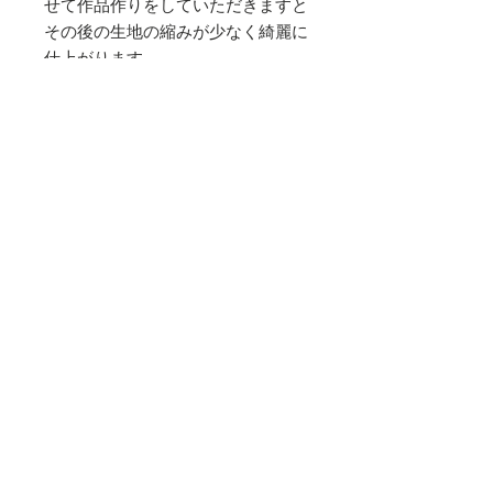
せて作品作りをしていただきますと
その後の生地の縮みが少なく綺麗に
仕上がります。
※水通しとは、作品づくりを始める
前に生地を整える下準備の作業で、
生地が縮まないようにすることが目
的のひとつです。おろしたての服を
洗濯機で洗ったら縮んでしまった、
という経験がある方もいるかもしれ
ません。そうならないために、あら
かじめ水通しをすることで、あとか
ら生地が縮むのを抑えることができ
ます。
商品情報
【数量】
送料
〇 1と入力で1セット単位のご注文