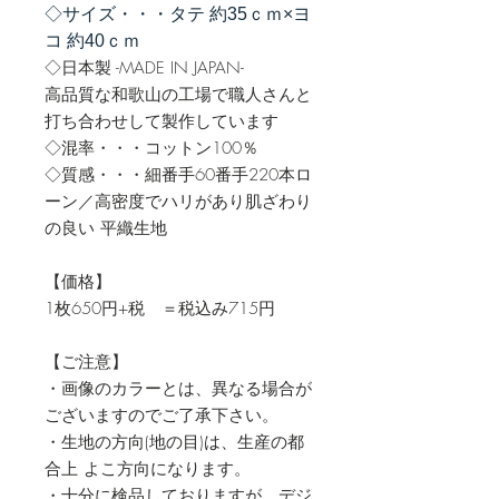
◇サイズ・・・タテ 約35ｃｍ×ヨ
コ 約40ｃｍ
◇日本製 -MADE IN JAPAN-
高品質な和歌山の工場で職人さんと
打ち合わせして製作しています
◇混率・・・コットン100％
◇質感・・・細番手60番手220本ロ
ーン／高密度でハリがあり肌ざわり
の良い 平織生地
【価格】
1枚650円+税 ＝税込み715円
【ご注意】
・画像のカラーとは、異なる場合が
ございますのでご了承下さい。
・生地の方向(地の目)は、生産の都
合上 よこ方向になります。
・十分に検品しておりますが、デジ